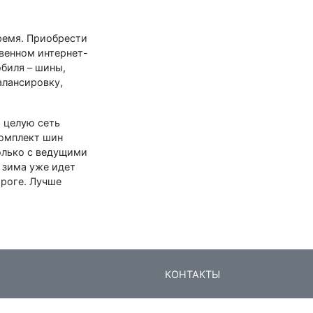
ремя. Приобрести
твенном интернет-
биля – шины,
алансировку,
 целую сеть
комплект шин
олько с ведущими
 зима уже идет
ороге. Лучше
КОНТАКТЫ