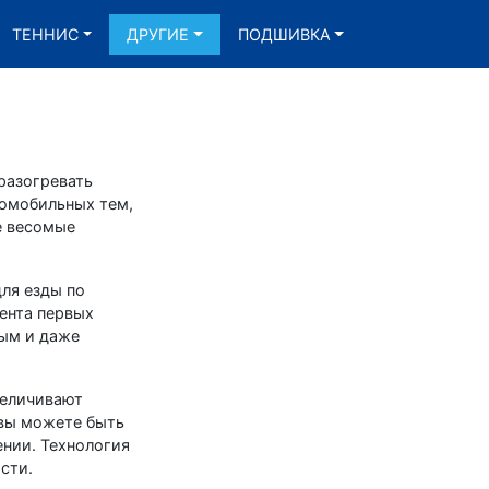
ТЕННИС
ДРУГИЕ
ПОДШИВКА
разогревать
томобильных тем,
е весомые
для езды по
ента первых
ным и даже
величивают
 вы можете быть
ении. Технология
сти.