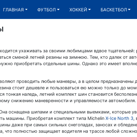
ГЛАВНАЯ
ФУТБОЛ
ХОККЕЙ
БАСКЕТБОЛ
ы
ходится ухаживать за своими любимцами вдвое тщательней: 
аться сменой летней резины на зимнюю. Тем, кто далек от ав
 нужно приобретать отдельные шины. Однако это имеет вполн
зволяют проводить любые маневры, а в целом предназначены 
езина стоит дешевле и пользоваться ею можно только до мом
ся тонкая наледь, летний комплект шин становится бесполез
ьному снижению маневренности и управляемости автомобиля.
 Она оснащена шипами и специальными выемками, которые у
ть машины. Приобретая комплект типа Michelin
X-Ice North 3
,
ины даже при самых сильных снегопадах, заносах и обледен
а, что полностью защищает водителя на трассе любой сложно