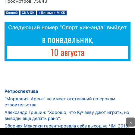
Просмотров: 75843
Хоккей
СКА ХК
«Динамо» М ХК
Следующий номер "Спорт уик-энда" выйдет
в понедельник,
10 августа
Ретроспектива
"Мордовия-Арена" не имеет отставаний по срокам
строительства.
Александр Гришин: "Хорошо, что Кучаеву дают играть, но
выводы еще делать рано".
×
Сборная Мексики гарантировала себе выход на ЧМ-2018.
Дмитрий Сычев: "Безусловно, "Лужники" - лучший