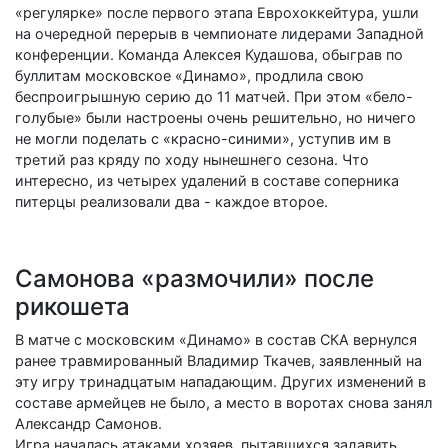
«регулярке» после первого этапа Еврохоккейтура, ушли
на очередной перерыв в чемпионате лидерами Западной
конференции. Команда Алексея Кудашова, обыграв по
буллитам московское «Динамо», продлила свою
беспроигрышную серию до 11 матчей. При этом «бело-
голубые» были настроены очень решительно, но ничего
не могли поделать с «красно-синими», уступив им в
третий раз кряду по ходу нынешнего сезона. Что
интересно, из четырех удалений в составе соперника
питерцы реализовали два - каждое второе.
Самонова «размочили» после
рикошета
В матче с московским «Динамо» в состав СКА вернулся
ранее травмированный Владимир Ткачев, заявленный на
эту игру тринадцатым нападающим. Других изменений в
составе армейцев не было, а место в воротах снова занял
Александр Самонов.
Игра началась атаками хозяев, пытавшихся задавить