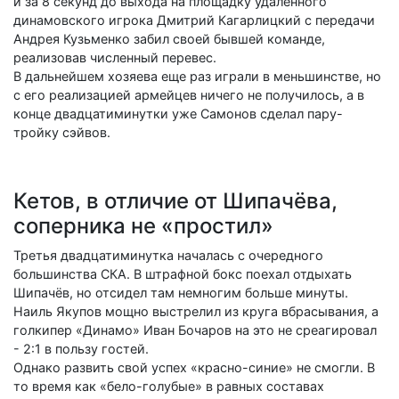
и за 8 секунд до выхода на площадку удаленного
динамовского игрока Дмитрий Кагарлицкий с передачи
Андрея Кузьменко забил своей бывшей команде,
реализовав численный перевес.
В дальнейшем хозяева еще раз играли в меньшинстве, но
с его реализацией армейцев ничего не получилось, а в
конце двадцатиминутки уже Самонов сделал пару-
тройку сэйвов.
Кетов, в отличие от Шипачёва,
соперника не «простил»
Третья двадцатиминутка началась с очередного
большинства СКА. В штрафной бокс поехал отдыхать
Шипачёв, но отсидел там немногим больше минуты.
Наиль Якупов мощно выстрелил из круга вбрасывания, а
голкипер «Динамо» Иван Бочаров на это не среагировал
- 2:1 в пользу гостей.
Однако развить свой успех «красно-синие» не смогли. В
то время как «бело-голубые» в равных составах