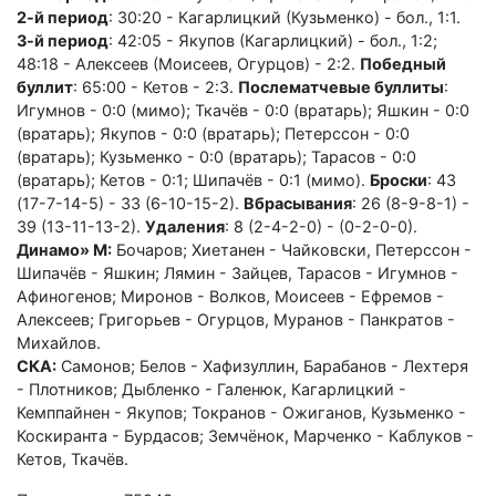
2-й период
: 30:20 - Кагарлицкий (Кузьменко) - бол., 1:1.
3-й период
: 42:05 - Якупов (Кагарлицкий) - бол., 1:2;
48:18 - Алексеев (Моисеев, Огурцов) - 2:2.
Победный
буллит
: 65:00 - Кетов - 2:3.
Послематчевые буллиты
:
Игумнов - 0:0 (мимо); Ткачёв - 0:0 (вратарь); Яшкин - 0:0
(вратарь); Якупов - 0:0 (вратарь); Петерссон - 0:0
(вратарь); Кузьменко - 0:0 (вратарь); Тарасов - 0:0
(вратарь); Кетов - 0:1; Шипачёв - 0:1 (мимо).
Броски
: 43
(17-7-14-5) - 33 (6-10-15-2).
Вбрасывания
: 26 (8-9-8-1) -
39 (13-11-13-2).
Удаления
: 8 (2-4-2-0) - (0-2-0-0).
Динамо» М:
Бочаров; Хиетанен - Чайковски, Петерссон -
Шипачёв - Яшкин; Лямин - Зайцев, Тарасов - Игумнов -
Афиногенов; Миронов - Волков, Моисеев - Ефремов -
Алексеев; Григорьев - Огурцов, Муранов - Панкратов -
Михайлов.
СКА:
Самонов; Белов - Хафизуллин, Барабанов - Лехтеря
- Плотников; Дыбленко - Галенюк, Кагарлицкий -
Кемппайнен - Якупов; Токранов - Ожиганов, Кузьменко -
Коскиранта - Бурдасов; Земчёнок, Марченко - Каблуков -
Кетов, Ткачёв.