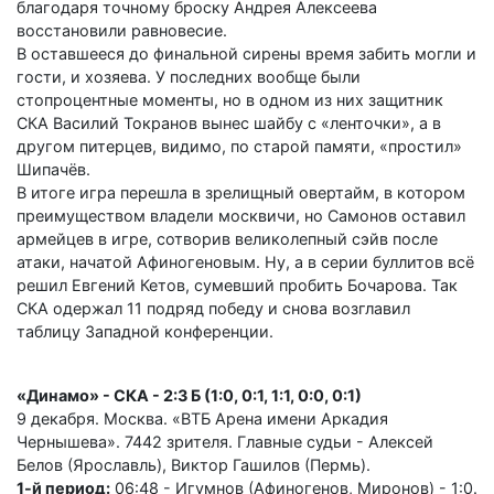
благодаря точному броску Андрея Алексеева
восстановили равновесие.
В оставшееся до финальной сирены время забить могли и
гости, и хозяева. У последних вообще были
стопроцентные моменты, но в одном из них защитник
СКА Василий Токранов вынес шайбу с «ленточки», а в
другом питерцев, видимо, по старой памяти, «простил»
Шипачёв.
В итоге игра перешла в зрелищный овертайм, в котором
преимуществом владели москвичи, но Самонов оставил
армейцев в игре, сотворив великолепный сэйв после
атаки, начатой Афиногеновым. Ну, а в серии буллитов всё
решил Евгений Кетов, сумевший пробить Бочарова. Так
СКА одержал 11 подряд победу и снова возглавил
таблицу Западной конференции.
«Динамо» - СКА - 2:3 Б (1:0, 0:1, 1:1, 0:0, 0:1)
9 декабря. Москва. «ВТБ Арена имени Аркадия
Чернышева». 7442 зрителя. Главные судьи - Алексей
Белов (Ярославль), Виктор Гашилов (Пермь).
1-й период:
06:48 - Игумнов (Афиногенов, Миронов) - 1:0.