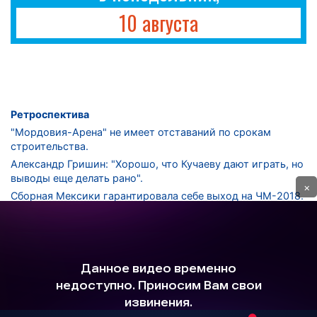
10 августа
Ретроспектива
"Мордовия-Арена" не имеет отставаний по срокам
строительства.
Александр Гришин: "Хорошо, что Кучаеву дают играть, но
выводы еще делать рано".
×
Сборная Мексики гарантировала себе выход на ЧМ-2018.
Дмитрий Сычев: "Безусловно, "Лужники" - лучший
стадион в стране".
ФНЛ. "Спартак-2" в меньшинстве проиграл "Лучу-
Энергии".
ЦСКА одержал 250-ю "сухую" победу в чемпионатах
России.