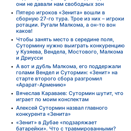
они не давали нам свободных зон
Пятеро игроков «Зенита» вошли в
сборную 27-го тура. Трое из них – игроки
ротации. Ругали Малкома, а он-то вон
каков!
Чтобы занять место в середине поля,
Сутормину нужно выиграть конкуренцию
у Кузяева, Вендела, Мостового, Малкома
и Дриусси
А вот и дубль Малкома, его поддержали
голами Вендел и Сутормин: «Зенит» на
старте второго сбора разгромил
«Арарат-Армению»
Вячеслав Караваев: Сутормин шутит, что
играет по моим конспектам
Алексей Сутормин назвал главного
конкурента «Зенита»
«Зенит» в Дубае «подзаряжает
батарейки». Что с травмированными?