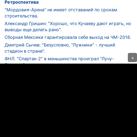
Ретроспектива
"Мордовия-Арена" не имеет отставаний по срокам
строительства.
Александр Гришин: "Хорошо, что Кучаеву дают играть, но
выводы еще делать рано".
Сборная Мексики гарантировала себе выход на ЧМ-2018.
Дмитрий Сычев: "Безусловно, "Лужники" - лучший
стадион в стране".
×
ФНЛ. "Спартак-2" в меньшинстве проиграл "Лучу-
Энергии".
ЦСКА одержал 250-ю "сухую" победу в чемпионатах
России.
КОНТАКТЫ