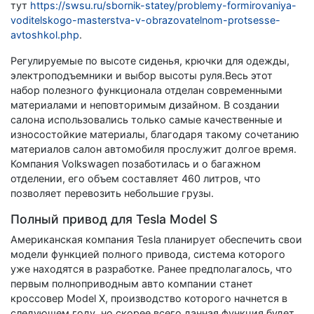
тут
https://swsu.ru/sbornik-statey/problemy-formirovaniya-
voditelskogo-masterstva-v-obrazovatelnom-protsesse-
avtoshkol.php
.
Регулируемые по высоте сиденья, крючки для одежды,
электроподъемники и выбор высоты руля.Весь этот
набор полезного функционала отделан современными
материалами и неповторимым дизайном. В создании
салона использовались только самые качественные и
износостойкие материалы, благодаря такому сочетанию
материалов салон автомобиля прослужит долгое время.
Компания Volkswagen позаботилась и о багажном
отделении, его объем составляет 460 литров, что
позволяет перевозить небольшие грузы.
Полный привод для Tesla Model S
Американская компания Tesla планирует обеспечить свои
модели функцией полного привода, система которого
уже находятся в разработке. Ранее предполагалось, что
первым полноприводным авто компании станет
кроссовер Model Х, производство которого начнется в
следующем году, но скорее всего данная функция будет