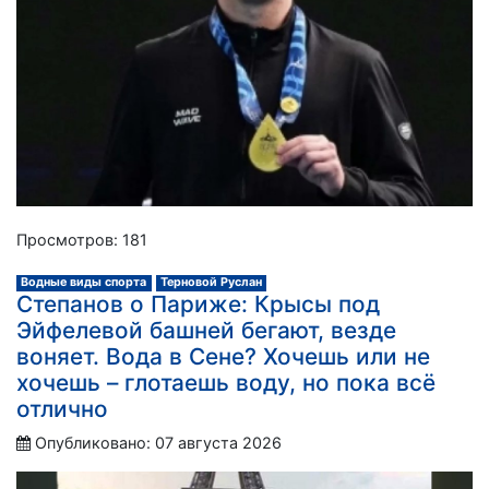
Просмотров: 181
Водные виды спорта
Терновой Руслан
Степанов о Париже: Крысы под
Эйфелевой башней бегают, везде
воняет. Вода в Сене? Хочешь или не
хочешь – глотаешь воду, но пока всё
отлично
Опубликовано: 07 августа 2026