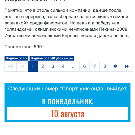
Понятно, что в столь сильной компании, да еще после
долгого перерыва, наша сборная является лишь «темной
лошадкой» среди фаворитов. Но ведь и в победу над
голландками, олимпийскими чемпионками Пекина-2008,
7-кратными чемпионками Европы, верили далеко не все…
Просмотров: 599
Водное поло
Водное поло/Кубок мира
1
2
3
4
...
6
7
8
Следующий номер "Спорт уик-энда" выйдет
в понедельник,
10 августа