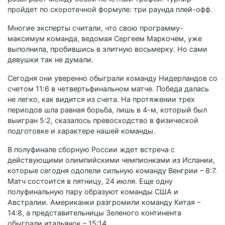
пройдет по скоротечной формуле: три раунда плей-офф.
Многие эксперты считали, что свою программу-
максимум команда, ведомая Сергеем Маркочем, уже
выполнила, пробившись в элитную восьмерку. Но сами
девушки так не думали.
Сегодня они уверенно обыграли команду Нидерландов со
счетом 11:6 в четвертьфинальном матче. Победа далась
не легко, как видится из счета. На протяжении трех
периодов шла равная борьба, лишь в 4-м, который был
выигран 5:2, сказалось превосходство в физической
подготовке и характере нашей команды.
В полуфинале сборную России ждет встреча с
действующими олимпийскими чемпионками из Испании,
которые сегодня одолели сильную команду Венгрии – 8:7.
Матч состоится в пятницу, 24 июля. Еще одну
полуфинальную пару образуют команды США и
Австралии. Американки разгромили команду Китая –
14:8, а представительницы Зеленого континента
обыграли итальянок – 15:14.