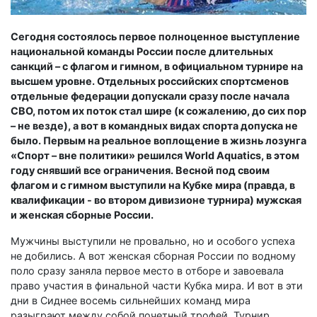
Сегодня состоялось первое полноценное выступление
национальной команды России после длительных
санкций – с флагом и гимном, в официальном турнире на
высшем уровне. Отдельных российских спортсменов
отдельные федерации допускали сразу после начала
СВО, потом их поток стал шире (к сожалению, до сих пор
– не везде), а вот в командных видах спорта допуска не
было. Первым на реальное воплощение в жизнь лозунга
«Спорт – вне политики» решился World Aquatics, в этом
году снявший все ограничения. Весной под своим
флагом и с гимном выступили на Кубке мира (правда, в
квалификации - во втором дивизионе турнира) мужская
и женская сборные России.
Мужчины выступили не провально, но и особого успеха
не добились. А вот женская сборная России по водному
поло сразу заняла первое место в отборе и завоевала
право участия в финальной части Кубка мира. И вот в эти
дни в Сиднее восемь сильнейших команд мира
разыграют между собой почетный трофей. Турнир