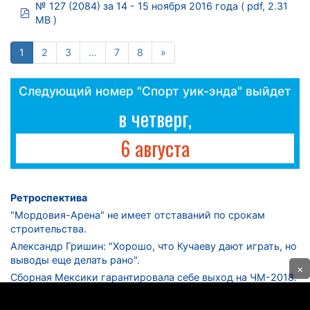
№ 127 (2084) за 14 - 15 ноября 2016 года
( pdf, 2.31
pdf
MB )
1
2
3
…
7
8
»
Следующий номер "Спорт уик-энда" выйдет
в четверг,
6 августа
Ретроспектива
"Мордовия-Арена" не имеет отставаний по срокам
строительства.
Александр Гришин: "Хорошо, что Кучаеву дают играть, но
выводы еще делать рано".
×
Сборная Мексики гарантировала себе выход на ЧМ-2018.
Дмитрий Сычев: "Безусловно, "Лужники" - лучший
стадион в стране".