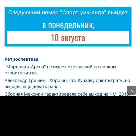
Следующий номер "Спорт уик-энда" выйдет
в понедельник,
10 августа
Ретроспектива
"Мордовия-Арена" не имеет отставаний по срокам
строительства.
Александр Гришин: "Хорошо, что Кучаеву дают играть, но
выводы еще делать рано".
×
Сборная Мексики гарантировала себе выход на ЧМ-2018.
Дмитрий Сычев: "Безусловно, "Лужники" - лучший
стадион в стране".
ФНЛ. "Спартак-2" в меньшинстве проиграл "Лучу-
Энергии".
ЦСКА одержал 250-ю "сухую" победу в чемпионатах
России.