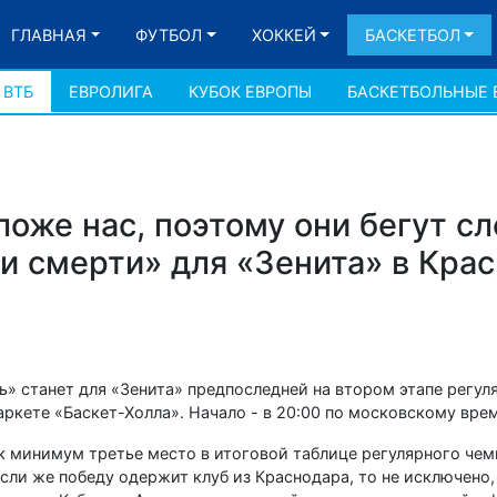
ГЛАВНАЯ
ФУТБОЛ
ХОККЕЙ
БАСКЕТБОЛ
 ВТБ
ЕВРОЛИГА
КУБОК ЕВРОПЫ
БАСКЕТБОЛЬНЫЕ 
оже нас, поэтому они бегут с
 и смерти» для «Зенита» в Кра
» станет для «Зенита» предпоследней на втором этапе регул
аркете «Баскет-Холла». Начало - в 20:00 по московскому вре
ак минимум третье место в итоговой таблице регулярного чем
и же победу одержит клуб из Краснодара, то не исключено, 