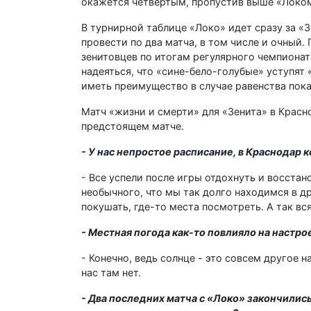
окажется четвёртым, пропустив выше «Локомо
В турнирной таблице «Локо» идет сразу за «З
провести по два матча, в том числе и очный
зенитовцев по итогам регулярного чемпионат
надеяться, что «сине-бело-голубые» уступят 
иметь преимущество в случае равенства пока
Матч «жизни и смерти» для «Зенита» в Красн
предстоящем матче.
- У нас непростое расписание, в Краснодар 
- Все успели после игры отдохнуть и восстан
необычного, что мы так долго находимся в дру
покушать, где-то места посмотреть. А так вс
- Местная погода как-то повлияло на настр
- Конечно, ведь солнце - это совсем другое 
нас там нет.
- Два последних матча с «Локо» закончилис