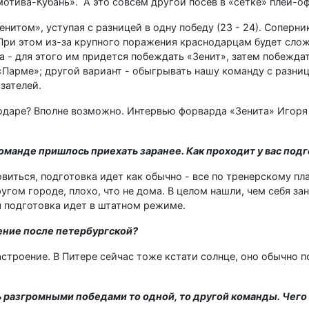
тива-Кубань». А это совсем другой посев в «сетке» плей-о
енитом», уступая с разницей в одну победу (23 - 24). Соперн
. При этом из-за крупного поражения краснодарцам будет сло
а - для этого им придется побеждать «Зенит», затем побежда
«Парме»; другой вариант - обыгрывать нашу команду с разниц
зателей.
одаре? Вполне возможно. Интервью форварда «Зенита» Игоря 
команде пришлось приехать заранее. Как проходит у вас под
овиться, подготовка идет как обычно - все по тренерскому пл
гом городе, плохо, что не дома. В целом нашли, чем себя заня
я подготовка идет в штатном режиме.
оение после петербургской?
настроение. В Питере сейчас тоже кстати солнце, оно обычно п
ь разгромными победами то одной, то другой команды. Чего