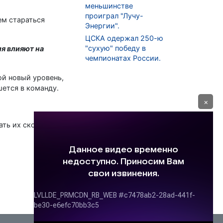
меньшинстве
проиграл "Лучу-
ем стараться
Энергии".
ЦСКА одержал 250-ю
"сухую" победу в
ия влияют на
чемпионатах России.
ой новый уровень,
шется в команду.
×
вать их скоростной