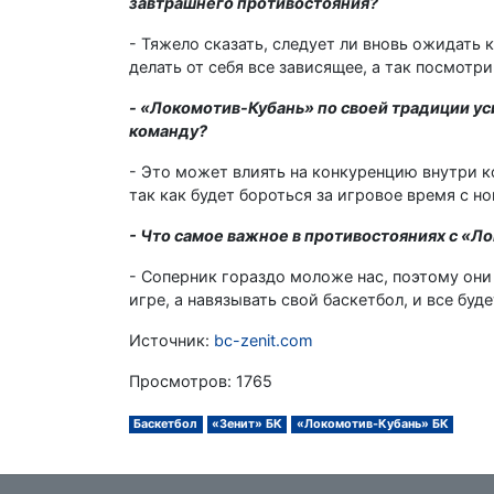
завтрашнего противостояния?
- Тяжело сказать, следует ли вновь ожидать 
делать от себя все зависящее, а так посмотри
- «Локомотив-Кубань» по своей традиции ус
команду?
- Это может влиять на конкуренцию внутри ко
так как будет бороться за игровое время с н
- Что самое важное в противостояниях с «Л
- Соперник гораздо моложе нас, поэтому они 
игре, а навязывать свой баскетбол, и все буде
Источник:
bc-zenit.com
Просмотров: 1765
Баскетбол
«Зенит» БК
«Локомотив-Кубань» БК