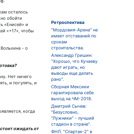
фф.
икам осталось
жно обойти
Ретроспектива
ть «Енисей» и
"Мордовия-Арена" не
ей «+17», чтобы
имеет отставаний по
срокам
строительства.
Вольхина - о
Александр Гришин:
"Хорошо, что Кучаеву
готовка?
дают играть, но
выводы еще делать
ану. Нет ничего
рано".
ть, и погулять, и
Сборная Мексики
гарантировала себе
выход на ЧМ-2018.
Дмитрий Сычев:
оявляется, когда
"Безусловно,
"Лужники" - лучший
стадион в стране".
 стоит ожидать от
ФНЛ. "Спартак-2" в