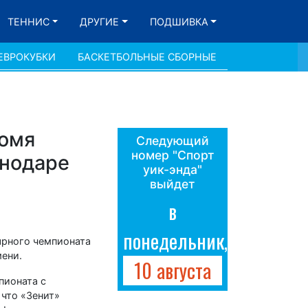
ТЕННИС
ДРУГИЕ
ПОДШИВКА
ЕВРОКУБКИ
БАСКЕТБОЛЬНЫЕ СБОРНЫЕ
ломя
Следующий
номер "Спорт
снодаре
уик-энда"
выйдет
в
понедельник,
ярного чемпионата
мени.
10 августа
пионата с
что «Зенит»