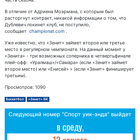
В отличие от Адриена Моэрмана, с которым был
расторгнут контракт, никакой информации о том, что
Дублевич покинет клуб, не поступило,
сообщает
championat.com
.
Уже известно, что «Зенит» займет второе или третье
место в регулярном чемпионате. На данный момент у
«Зенита» - три возможных соперника в четвертьфинале
плей-офф: «Уралмаш»/«Самара» (если «Зенит» займет
второе место) или «Енисей» » (если «Зенит» финиширует
третьим).
Просмотров: 1090
Баскетбол
«Зенит» БК
Следующий номер "Спорт уик-энда" выйдет
в среду,
12 августа