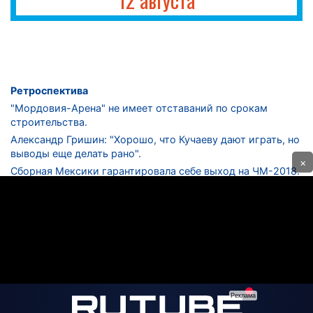
Ретроспектива
"Мордовия-Арена" не имеет отставаний по срокам
строительства.
Александр Гришин: "Хорошо, что Кучаеву дают играть, но
выводы еще делать рано".
×
Сборная Мексики гарантировала себе выход на ЧМ-2018.
Дмитрий Сычев: "Безусловно, "Лужники" - лучший
стадион в стране".
ФНЛ. "Спартак-2" в меньшинстве проиграл "Лучу-
Энергии".
ЦСКА одержал 250-ю "сухую" победу в чемпионатах
России.