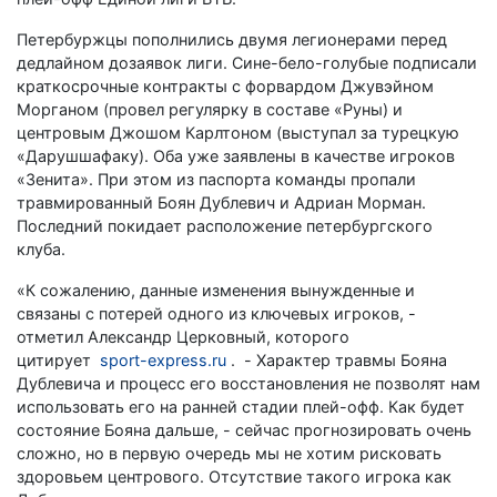
Петербуржцы пополнились двумя легионерами перед
дедлайном дозаявок лиги. Сине-бело-голубые подписали
краткосрочные контракты с форвардом Джувэйном
Морганом (провел регулярку в составе «Руны) и
центровым Джошом Карлтоном (выступал за турецкую
«Дарушшафаку). Оба уже заявлены в качестве игроков
«Зенита». При этом из паспорта команды пропали
травмированный Боян Дублевич и Адриан Морман.
Последний покидает расположение петербургского
клуба.
«К сожалению, данные изменения вынужденные и
связаны с потерей одного из ключевых игроков, -
отметил Александр Церковный, которого
цитирует
sport-express.ru
. - Характер травмы Бояна
Дублевича и процесс его восстановления не позволят нам
использовать его на ранней стадии плей-офф. Как будет
состояние Бояна дальше, - сейчас прогнозировать очень
сложно, но в первую очередь мы не хотим рисковать
здоровьем центрового. Отсутствие такого игрока как