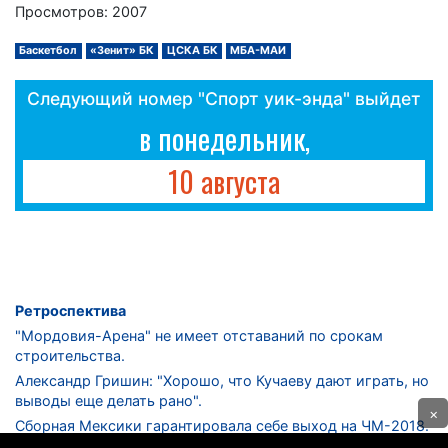
Просмотров: 2007
Баскетбол
«Зенит» БК
ЦСКА БК
МБА-МАИ
Следующий номер "Спорт уик-энда" выйдет
в понедельник,
10 августа
Ретроспектива
"Мордовия-Арена" не имеет отставаний по срокам
строительства.
Александр Гришин: "Хорошо, что Кучаеву дают играть, но
выводы еще делать рано".
×
Сборная Мексики гарантировала себе выход на ЧМ-2018.