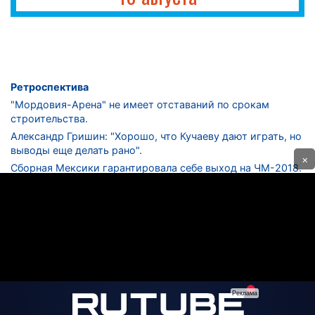
Ретроспектива
"Мордовия-Арена" не имеет отставаний по срокам
строительства.
Александр Гришин: "Хорошо, что Кучаеву дают играть, но
выводы еще делать рано".
×
Сборная Мексики гарантировала себе выход на ЧМ-2018.
Дмитрий Сычев: "Безусловно, "Лужники" - лучший
стадион в стране".
ФНЛ. "Спартак-2" в меньшинстве проиграл "Лучу-
Энергии".
ЦСКА одержал 250-ю "сухую" победу в чемпионатах
России.