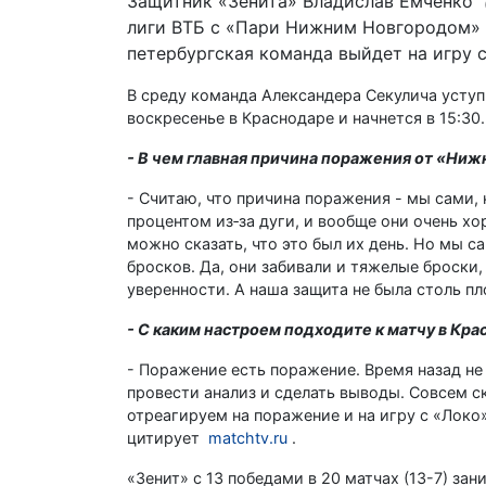
Защитник «Зенита» Владислав Емченко
лиги ВТБ с «Пари Нижним Новгородом» с
петербургская команда выйдет на игру
В среду команда Александера Секулича усту
воскресенье в Краснодаре и начнется в 15:30.
- В чем главная причина поражения от «Ни
- Считаю, что причина поражения - мы сами, 
процентом из‑за дуги, и вообще они очень хо
можно сказать, что это был их день. Но мы 
бросков. Да, они забивали и тяжелые броски,
уверенности. А наша защита не была столь п
- С каким настроем подходите к матчу в Кр
- Поражение есть поражение. Время назад не 
провести анализ и сделать выводы. Совсем с
отреагируем на поражение и на игру с «Локо
цитирует
matchtv.ru
.
«Зенит» с 13 победами в 20 матчах (13-7) за