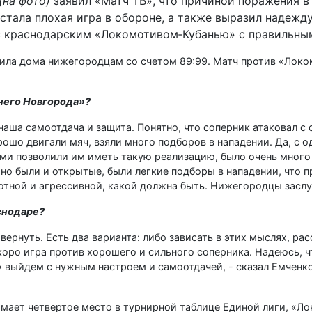
(на фото)
заявил «Матч ТВ», что причиной поражения в
тала плохая игра в обороне, а также выразил надежду
 с краснодарским «Локомотивом‑Кубанью» с правильны
пила дома нижегородцам со счетом 89:99. Матч против «Локо
жнего Новгорода»?
наша самоотдача и защита. Понятно, что соперник атаковал с
рошо двигали мяч, взяли много подборов в нападении. Да, с 
сами позволили им иметь такую реализацию, было очень мног
 но были и открытые, были легкие подборы в нападении, что 
лотной и агрессивной, какой должна быть. Нижегородцы засл
аснодаре?
вернуть. Есть два варианта: либо зависать в этих мыслях, рас
коро игра против хорошего и сильного соперника. Надеюсь, 
» выйдем с нужным настроем и самоотдачей, - сказал Емченк
нимает четвертое место в турнирной таблице Единой лиги, «Л