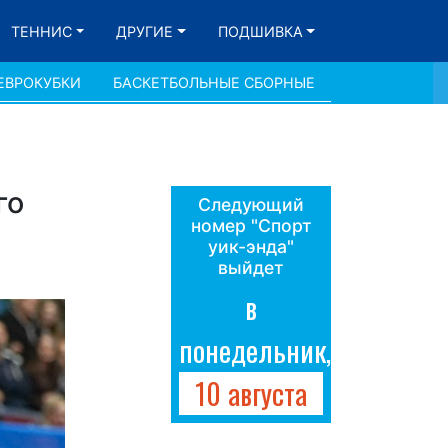
ТЕННИС
ДРУГИЕ
ПОДШИВКА
ЕВРОКУБКИ
БАСКЕТБОЛЬНЫЕ СБОРНЫЕ
го
Следующий
номер "Спорт
уик-энда"
выйдет
в
понедельник,
10 августа