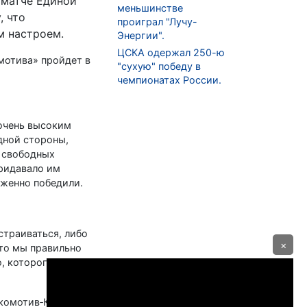
 матче Единой
меньшинстве
, что
проиграл "Лучу-
м настроем.
Энергии".
ЦСКА одержал 250-ю
мотива» пройдет в
"сухую" победу в
чемпионатах России.
 очень высоким
одной стороны,
о свободных
придавало им
уженно победили.
страиваться, либо
×
что мы правильно
о, которого
окомотив‑Кубань»