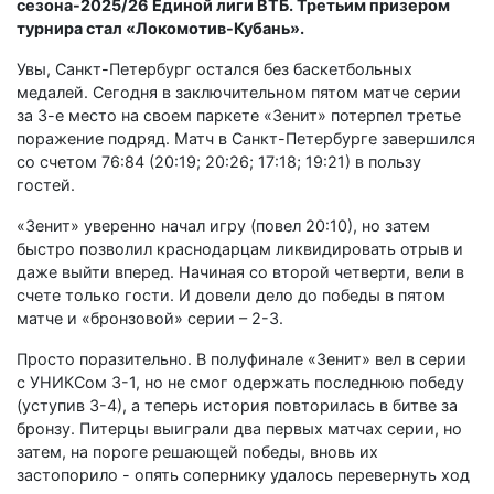
сезона-2025/26 Единой лиги ВТБ. Третьим призером
турнира стал «Локомотив-Кубань».
Увы, Санкт-Петербург остался без баскетбольных
медалей. Сегодня в заключительном пятом матче серии
за 3-е место на своем паркете «Зенит» потерпел третье
поражение подряд. Матч в Санкт-Петербурге завершился
со счетом 76:84 (20:19; 20:26; 17:18; 19:21) в пользу
гостей.
«Зенит» уверенно начал игру (повел 20:10), но затем
быстро позволил краснодарцам ликвидировать отрыв и
даже выйти вперед. Начиная со второй четверти, вели в
счете только гости. И довели дело до победы в пятом
матче и «бронзовой» серии – 2-3.
Просто поразительно. В полуфинале «Зенит» вел в серии
с УНИКСом 3-1, но не смог одержать последнюю победу
(уступив 3-4), а теперь история повторилась в битве за
бронзу. Питерцы выиграли два первых матчах серии, но
затем, на пороге решающей победы, вновь их
застопорило - опять сопернику удалось перевернуть ход