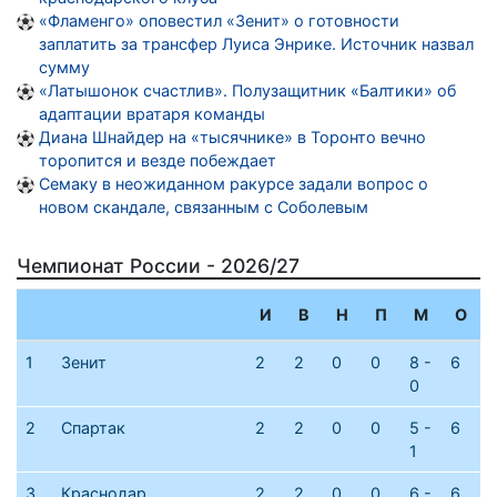
«Фламенго» оповестил «Зенит» о готовности
заплатить за трансфер Луиса Энрике. Источник назвал
сумму
«Латышонок счастлив». Полузащитник «Балтики» об
адаптации вратаря команды
Диана Шнайдер на «тысячнике» в Торонто вечно
торопится и везде побеждает
Семаку в неожиданном ракурсе задали вопрос о
новом скандале, связанным с Соболевым
Чемпионат России - 2026/27
И
В
Н
П
М
О
1
Зенит
2
2
0
0
8 -
6
0
2
Спартак
2
2
0
0
5 -
6
1
3
Краснодар
2
2
0
0
6 -
6