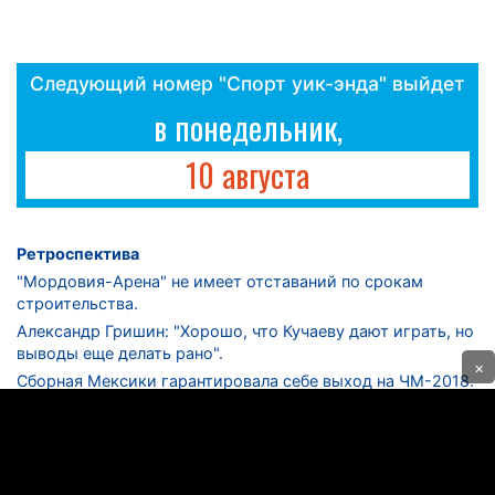
Следующий номер "Спорт уик-энда" выйдет
в понедельник,
10 августа
Ретроспектива
"Мордовия-Арена" не имеет отставаний по срокам
строительства.
Александр Гришин: "Хорошо, что Кучаеву дают играть, но
выводы еще делать рано".
×
Сборная Мексики гарантировала себе выход на ЧМ-2018.
Дмитрий Сычев: "Безусловно, "Лужники" - лучший
стадион в стране".
ФНЛ. "Спартак-2" в меньшинстве проиграл "Лучу-
Энергии".