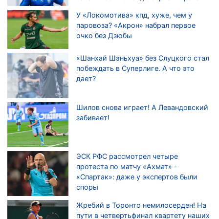
У «Локомотива» кпд, хуже, чем у
паровоза? «Акрон» набрал первое
очко без Дзюбы
«Шанхай Шэньхуа» без Слуцкого стал
побеждать в Суперлиге. А что это
дает?
Шилов снова играет! А Левандовский
забивает!
ЭСК РФС рассмотрел четыре
протеста по матчу «Ахмат» -
«Спартак»: даже у экспертов были
споры
Жребий в Торонто немилосерден! На
пути в четвертьфинал квартету наших