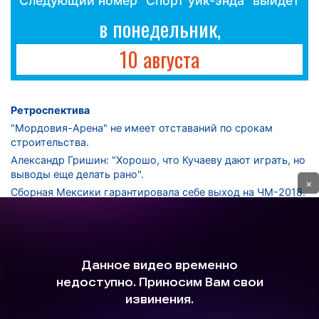
Следующий номер "Спорт уик-энда" выйдет
в понедельник,
10 августа
Ретроспектива
"Мордовия-Арена" не имеет отставаний по срокам
строительства.
Александр Гришин: "Хорошо, что Кучаеву дают играть, но
выводы еще делать рано".
×
Сборная Мексики гарантировала себе выход на ЧМ-2018.
Дмитрий Сычев: "Безусловно, "Лужники" - лучший
стадион в стране".
ФНЛ. "Спартак-2" в меньшинстве проиграл "Лучу-
Энергии".
ЦСКА одержал 250-ю "сухую" победу в чемпионатах
России.