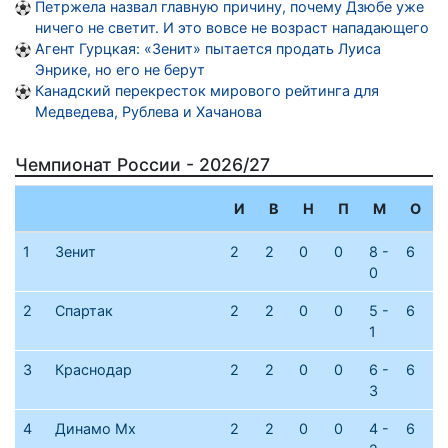
Петржела назвал главную причину, почему Дзюбе уже
ничего не светит. И это вовсе не возраст нападающего
Агент Гурцкая: «Зенит» пытается продать Луиса
Энрике, но его не берут
Канадский перекресток мирового рейтинга для
Медведева, Рублева и Хачанова
Чемпионат России - 2026/27
И
В
Н
П
М
О
1
Зенит
2
2
0
0
8 -
6
0
2
Спартак
2
2
0
0
5 -
6
1
3
Краснодар
2
2
0
0
6 -
6
3
4
Динамо Мх
2
2
0
0
4 -
6