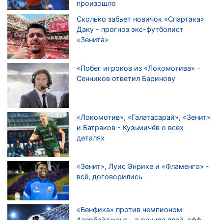
произошло
Сколько забьет новичок «Спартака»
Даку - прогноз экс-футболист
«Зенита»
«Побег игроков из «Локомотива» -
Сенников ответил Баринову
«Локомотив», «Галатасарай», «Зенит»
и Батраков - Кузьмичёв о всех
деталях
«Зенит», Луис Энрике и «Фламенго» -
всё, договорились
«Бенфика» против чемпионом
Азербайджана - в раунде плей-офф