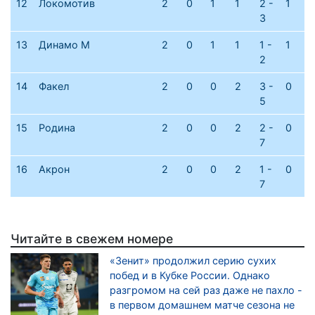
12
Локомотив
2
0
1
1
2 -
1
3
13
Динамо М
2
0
1
1
1 -
1
2
14
Факел
2
0
0
2
3 -
0
5
15
Родина
2
0
0
2
2 -
0
7
16
Акрон
2
0
0
2
1 -
0
7
Читайте в свежем номере
«Зенит» продолжил серию сухих
побед и в Кубке России. Однако
разгромом на сей раз даже не пахло -
в первом домашнем матче сезона не