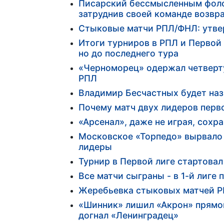
Писарский бессмысленным фоло
затруднив своей команде возвр
Стыковые матчи РПЛ/ФНЛ: утве
Итоги турниров в РПЛ и Первой 
но до последнего тура
«Черноморец» одержал четверту
РПЛ
Владимир Бесчастных будет наз
Почему матч двух лидеров перво
«Арсенал», даже не играя, сохр
Московское «Торпедо» вырвало 
лидеры
Турнир в Первой лиге стартовал
Все матчи сыграны - в 1-й лиге 
Жеребьевка стыковых матчей Р
«Шинник» лишил «Акрон» прямой
догнал «Ленинградец»