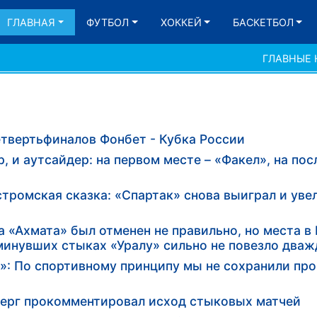
ГЛАВНАЯ
ФУТБОЛ
ХОККЕЙ
БАСКЕТБОЛ
ГЛАВНЫЕ
твертьфиналов Фонбет - Кубка России
р, и аутсайдер: на первом месте – «Факел», на по
тромская сказка: «Спартак» снова выиграл и уве
а «Ахмата» был отменен не правильно, но места в
 минувших стыках «Уралу» сильно не повезло два
: По спортивному принципу мы не сохранили про
берг прокомментировал исход стыковых матчей