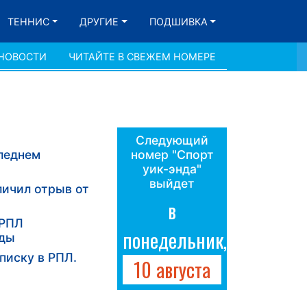
ТЕННИС
ДРУГИЕ
ПОДШИВКА
 НОВОСТИ
ЧИТАЙТЕ В СВЕЖЕМ НОМЕРЕ
Следующий
следнем
номер "Спорт
уик-энда"
выйдет
личил отрыв от
в
 РПЛ
понедельник,
жды
писку в РПЛ.
10 августа