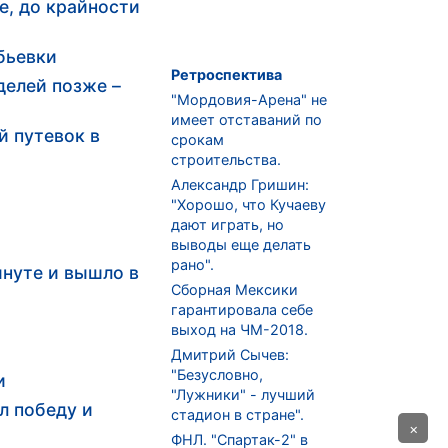
, до крайности
бьевки
Ретроспектива
делей позже –
"Мордовия-Арена" не
имеет отставаний по
й путевок в
срокам
строительства.
Александр Гришин:
"Хорошо, что Кучаеву
4
дают играть, но
выводы еще делать
рано".
инуте и вышло в
Сборная Мексики
гарантировала себе
выход на ЧМ-2018.
Дмитрий Сычев:
"Безусловно,
и
"Лужники" - лучший
л победу и
стадион в стране".
×
ФНЛ. "Спартак-2" в