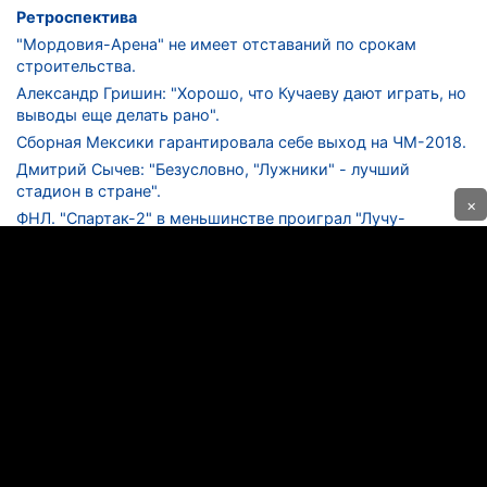
Ретроспектива
"Мордовия-Арена" не имеет отставаний по срокам
строительства.
Александр Гришин: "Хорошо, что Кучаеву дают играть, но
выводы еще делать рано".
Сборная Мексики гарантировала себе выход на ЧМ-2018.
Дмитрий Сычев: "Безусловно, "Лужники" - лучший
стадион в стране".
×
ФНЛ. "Спартак-2" в меньшинстве проиграл "Лучу-
Энергии".
ЦСКА одержал 250-ю "сухую" победу в чемпионатах
России.
КОНТАКТЫ