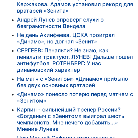
Кержакова. Адамов установил рекорд для
вратарей «Зенита»
Андрей Лунев опроверг слухи о
безграмотности Вендела
Не день Акинфеева. ЦСКА проиграл
«Динамо», но догнал «Зенит»
СЕРГЕЕВ: Пенальти? Не знаю, как
пенальти трактуют. ЛУНЕВ: Дальше пошел
антифутбол. РОТЕНБЕРГ: У нас
динамовский характер
На матч с «Зенитом» «Динамо» прибыло
без двух основных вратарей
«Динамо» понесло потерю перед матчем с
«Зенитом»
Карпин - сильнейший тренер России?
«Богданыч с «Зенитом» выиграл шесть
чемпионств. Мне нечего добавить...»
Мнение Лунева
Чем Матвей Сафонов отличается от