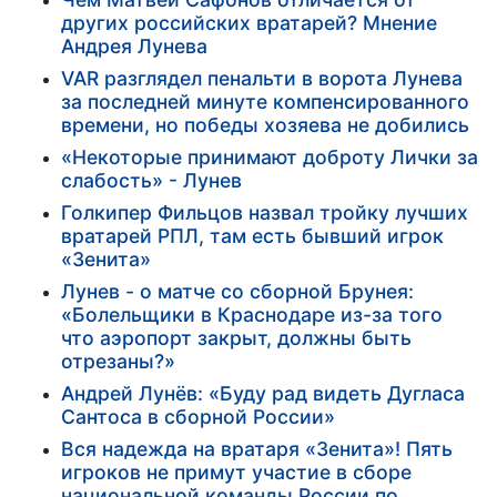
других российских вратарей? Мнение
Андрея Лунева
VAR разглядел пенальти в ворота Лунева
за последней минуте компенсированного
времени, но победы хозяева не добились
«Некоторые принимают доброту Лички за
слабость» - Лунев
Голкипер Фильцов назвал тройку лучших
вратарей РПЛ, там есть бывший игрок
«Зенита»
Лунев - о матче со сборной Брунея:
«Болельщики в Краснодаре из-за того
что аэропорт закрыт, должны быть
отрезаны?»
Андрей Лунёв: «Буду рад видеть Дугласа
Сантоса в сборной России»
Вся надежда на вратаря «Зенита»! Пять
игроков не примут участие в сборе
национальной команды России по