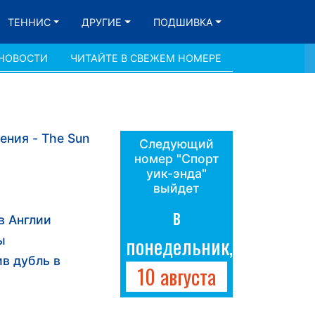
ТЕННИС
ДРУГИЕ
ПОДШИВКА
 НОВОСТИ
ЧИТАЙТЕ В СВЕЖЕМ НОМЕРЕ
ения - The Sun
Следующий
номер "Спорт
уик-энда"
выйдет
в
в Англии
понедельник,
ы
в дубль в
10 августа