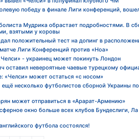
» вывел «Челси» в полуфинал клубного ЧМ
олевую победу в финале Лиги конференций, вошел
болиста Мудрика обрастает подробностями. В с
ми, взятыми у коровы
дал положительный тест на допинг в расположен
 матче Лиги Конференций против «Ноа»
«Челси» - украинец может покинуть Лондон
ич оставил невероятные чаевые турецкому офици
е: «Челси» может остаться «с носом»
и ещё несколько футболистов сборной Украины по
арян может отправиться в «Арарат-Армению»
сферное окно больше всех клубов Бундеслиги, Ла
английского футбола состоялся!