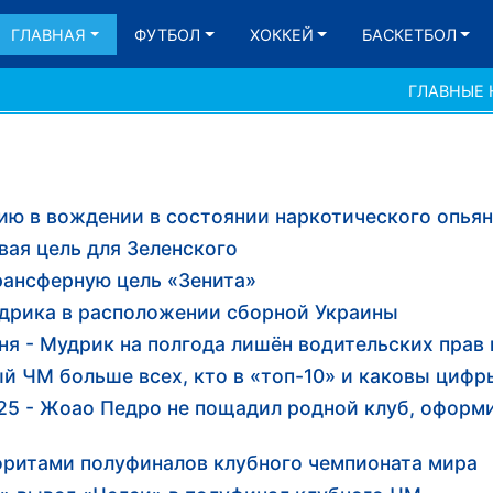
ГЛАВНАЯ
ФУТБОЛ
ХОККЕЙ
БАСКЕТБОЛ
ГЛАВНЫЕ
ию в вождении в состоянии наркотического опьян
вая цель для Зеленского
рансферную цель «Зенита»
удрика в расположении сборной Украины
ня - Мудрик на полгода лишён водительских прав 
ый ЧМ больше всех, кто в «топ-10» и каковы цифр
5 - Жоао Педро не пощадил родной клуб, оформи
оритами полуфиналов клубного чемпионата мира