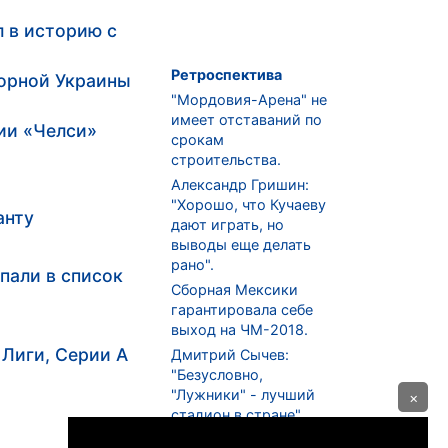
 в историю с
Ретроспектива
борной Украины
"Мордовия-Арена" не
имеет отставаний по
ии «Челси»
срокам
строительства.
Александр Гришин:
"Хорошо, что Кучаеву
анту
дают играть, но
выводы еще делать
рано".
пали в список
Сборная Мексики
гарантировала себе
выход на ЧМ-2018.
 Лиги, Серии А
Дмитрий Сычев:
"Безусловно,
"Лужники" - лучший
×
стадион в стране".
ФНЛ. "Спартак-2" в