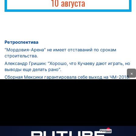
10 августа
Ретроспектива
"Мордовия-Арена" не имеет отставаний по срокам
строительства.
Александр Гришин: "Хорошо, что Кучаеву дают играть, но
выводы еще делать рано".
×
Сборная Мексики гарантировала себе выход на ЧМ-2018.
Дмитрий Сычев: "Безусловно, "Лужники" - лучший
стадион в стране".
ФНЛ. "Спартак-2" в меньшинстве проиграл "Лучу-
Энергии".
ЦСКА одержал 250-ю "сухую" победу в чемпионатах
России.