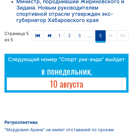
Министр, породнивший Жириновского и
Зидана. Новым руководителем
спортивной отрасли утвержден экс-
губернатор Хабаровского края
Страница 5
1
2
3
...
5
из 5
Следующий номер "Спорт уик-энда" выйдет
в понедельник,
10 августа
Ретроспектива
"Мордовия-Арена" не имеет отставаний по срокам