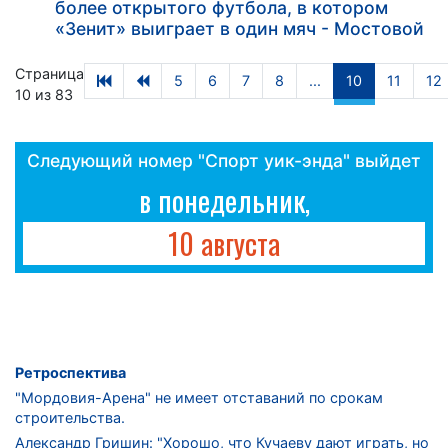
более открытого футбола, в котором
«Зенит» выиграет в один мяч - Мостовой
Страница
5
6
7
8
...
10
11
12
10 из 83
Следующий номер "Спорт уик-энда" выйдет
в понедельник,
10 августа
Ретроспектива
"Мордовия-Арена" не имеет отставаний по срокам
строительства.
Александр Гришин: "Хорошо, что Кучаеву дают играть, но