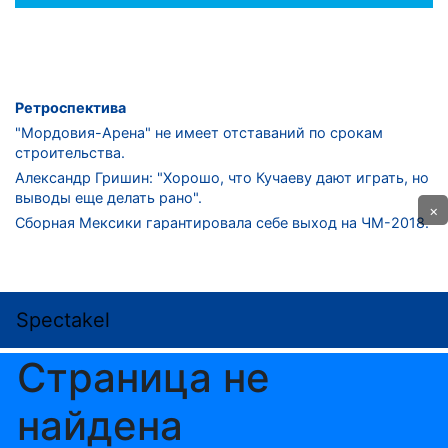
Ретроспектива
"Мордовия-Арена" не имеет отставаний по срокам
строительства.
Александр Гришин: "Хорошо, что Кучаеву дают играть, но
выводы еще делать рано".
×
Сборная Мексики гарантировала себе выход на ЧМ-2018.
Дмитрий Сычев: "Безусловно, "Лужники" - лучший
стадион в стране".
ФНЛ. "Спартак-2" в меньшинстве проиграл "Лучу-
Энергии".
ЦСКА одержал 250-ю "сухую" победу в чемпионатах
России.