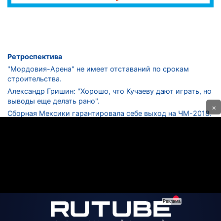
Ретроспектива
"Мордовия-Арена" не имеет отставаний по срокам
строительства.
Александр Гришин: "Хорошо, что Кучаеву дают играть, но
выводы еще делать рано".
×
Сборная Мексики гарантировала себе выход на ЧМ-2018.
Дмитрий Сычев: "Безусловно, "Лужники" - лучший
стадион в стране".
ФНЛ. "Спартак-2" в меньшинстве проиграл "Лучу-
Энергии".
ЦСКА одержал 250-ю "сухую" победу в чемпионатах
России.