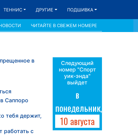
ТЕННИС
ДРУГИЕ
ПОДШИВКА
 НОВОСТИ
ЧИТАЙТЕ В СВЕЖЕМ НОМЕРЕ
апрещенное в
Следующий
номер "Спорт
уик-энда"
выйдет
ться
в
 в Саппоро
понедельник,
о тебя держит,
10 августа
т работать с