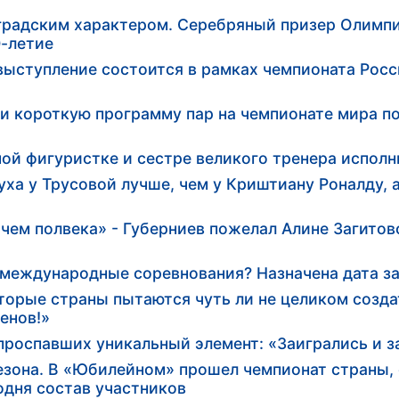
градским характером. Серебряный призер Олимп
-летие
выступление состоится в рамках чемпионата Росс
и короткую программу пар на чемпионате мира п
ной фигуристке и сестре великого тренера исполн
уха у Трусовой лучше, чем у Криштиану Роналду, 
, чем полвека» - Губерниев пожелал Алине Загито
 международные соревнования? Назначена дата з
торые страны пытаются чуть ли не целиком созда
енов!»
проспавших уникальный элемент: «Заигрались и 
езона. В «Юбилейном» прошел чемпионат страны,
одня состав участников