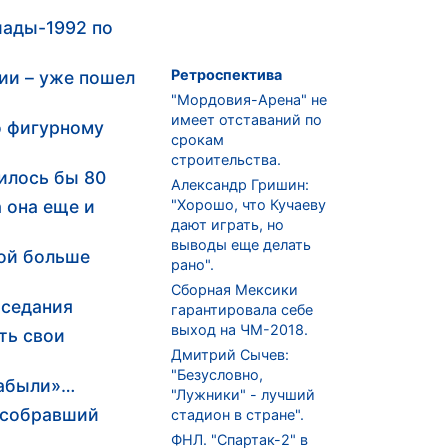
иады-1992 по
Ретроспектива
ии – уже пошел
"Мордовия-Арена" не
имеет отставаний по
о фигурному
срокам
строительства.
илось бы 80
Александр Гришин:
а она еще и
"Хорошо, что Кучаеву
дают играть, но
выводы еще делать
вой больше
рано".
Сборная Мексики
аседания
гарантировала себе
выход на ЧМ-2018.
ть свои
Дмитрий Сычев:
"Безусловно,
забыли»…
"Лужники" - лучший
 собравший
стадион в стране".
ФНЛ. "Спартак-2" в