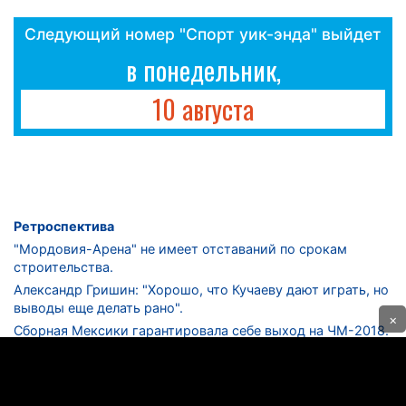
Следующий номер "Спорт уик-энда" выйдет
в понедельник,
10 августа
Ретроспектива
"Мордовия-Арена" не имеет отставаний по срокам
строительства.
Александр Гришин: "Хорошо, что Кучаеву дают играть, но
выводы еще делать рано".
×
Сборная Мексики гарантировала себе выход на ЧМ-2018.
Дмитрий Сычев: "Безусловно, "Лужники" - лучший
стадион в стране".
ФНЛ. "Спартак-2" в меньшинстве проиграл "Лучу-