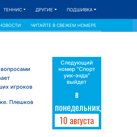
ТЕННИС
ДРУГИЕ
ПОДШИВКА
 НОВОСТИ
ЧИТАЙТЕ В СВЕЖЕМ НОМЕРЕ
Следующий
 вопросами
номер "Спорт
уик-энда"
вает
выйдет
ших игроков
в
ске. Плешков
понедельник,
10 августа