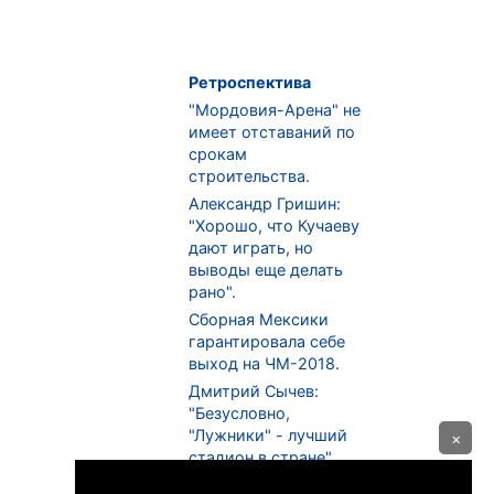
Ретроспектива
"Мордовия-Арена" не
имеет отставаний по
срокам
строительства.
Александр Гришин:
"Хорошо, что Кучаеву
дают играть, но
выводы еще делать
рано".
Сборная Мексики
гарантировала себе
выход на ЧМ-2018.
Дмитрий Сычев:
"Безусловно,
"Лужники" - лучший
×
стадион в стране".
ФНЛ. "Спартак-2" в