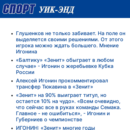
Глушенков не только забивает. На поле он
выделяется своими решениями. От этого
игрока можно ждать большего. Мнение
Игонина
«Балтику» «Зенит» обыграет в любом
случае» - Игонин о жеребьевке Кубка
России
Алексей Игонин прокомментировал
трансфер Тюкавина в «Зенит»
«Зенит» на 90% выиграет титул, но
остается 10% на чудо». «Всем очевидно,
что сейчас все в руках команды Семака.
Главное - не ошибиться», - Игонин и
Губерниев о чемпионстве
ИГОНИН: «Зенит» многие годы