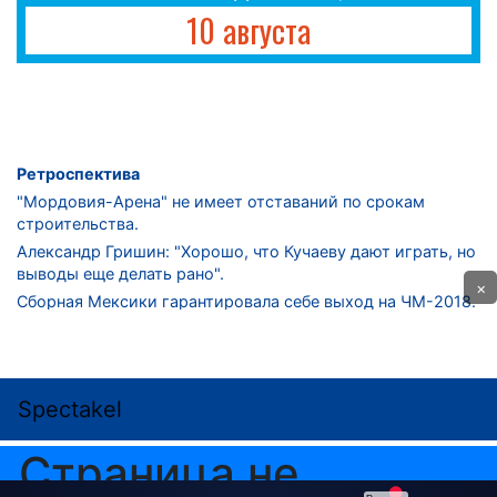
10 августа
Ретроспектива
"Мордовия-Арена" не имеет отставаний по срокам
строительства.
Александр Гришин: "Хорошо, что Кучаеву дают играть, но
выводы еще делать рано".
×
Сборная Мексики гарантировала себе выход на ЧМ-2018.
Дмитрий Сычев: "Безусловно, "Лужники" - лучший
стадион в стране".
ФНЛ. "Спартак-2" в меньшинстве проиграл "Лучу-
Энергии".
ЦСКА одержал 250-ю "сухую" победу в чемпионатах
России.