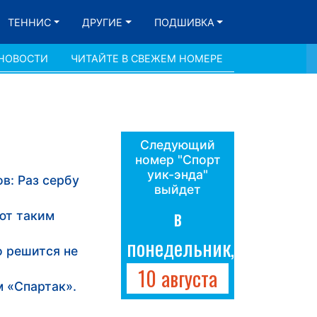
ТЕННИС
ДРУГИЕ
ПОДШИВКА
 НОВОСТИ
ЧИТАЙТЕ В СВЕЖЕМ НОМЕРЕ
Следующий
номер "Спорт
уик-энда"
в: Раз сербу
выйдет
в
ют таким
понедельник,
о решится не
10 августа
 «Спартак».