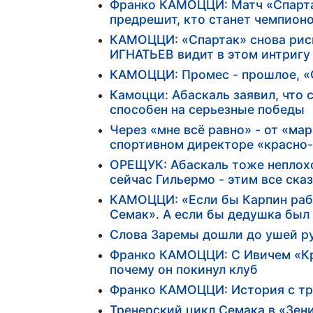
Франко КАМОЦЦИ: Матч «Спартак
предрешит, кто станет чемпион
КАМОЦЦИ: «Спартак» снова риск
ИГНАТЬЕВ видит в этом интригу
КАМОЦЦИ: Промес - прошлое, «
Камоцци: Абаскаль заявил, что 
способен на серьезные победы
Через «мне всё равно» - от «ма
спортивном директоре «красно
ОРЕЩУК: Абаскаль тоже неплохо
сейчас Гильермо - этим все ска
КАМОЦЦИ: «Если бы Карпин рабо
Семак». А если бы дедушка бы
Слова Заремы дошли до ушей р
Франко КАМОЦЦИ: С Ивичем «Кра
почему он покинул клуб
Франко КАМОЦЦИ: История с тра
Тренерский цикл Семака в «Зен