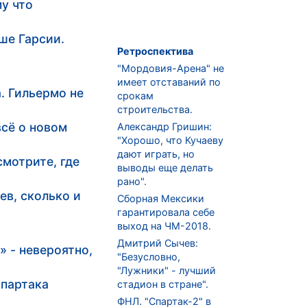
у что
ше Гарсии.
Ретроспектива
"Мордовия-Арена" не
имеет отставаний по
. Гильермо не
срокам
строительства.
всё о новом
Александр Гришин:
"Хорошо, что Кучаеву
дают играть, но
мотрите, где
выводы еще делать
рано".
ев, сколько и
Сборная Мексики
гарантировала себе
выход на ЧМ-2018.
Дмитрий Сычев:
 - невероятно,
"Безусловно,
"Лужники" - лучший
Спартака
стадион в стране".
ФНЛ. "Спартак-2" в