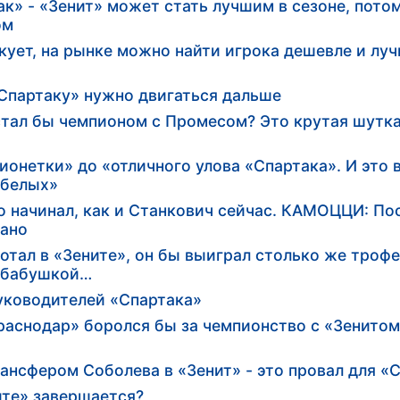
» - «Зенит» может стать лучшим в сезоне, потом
ом
ует, на рынке можно найти игрока дешевле и луч
Спартаку» нужно двигаться дальше
стал бы чемпионом с Промесом? Это крутая шутка
рионетки» до «отличного улова «Спартака». И это 
-белых»
 начинал, как и Станкович сейчас. КАМОЦЦИ: Пос
зано
тал в «Зените», он бы выиграл столько же трофе
л бабушкой…
уководителей «Спартака»
снодар» боролся бы за чемпионство с «Зенитом»
нсфером Соболева в «Зенит» - это провал для «
ите» завершается?