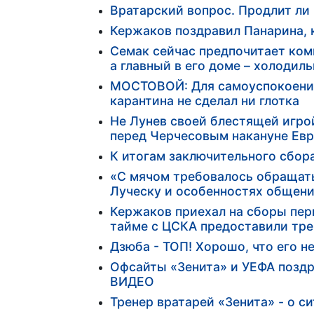
Вратарский вопрос. Продлит ли
Кержаков поздравил Панарина, 
Семак сейчас предпочитает ком
а главный в его доме – холодиль
МОСТОВОЙ: Для самоуспокоения
карантина не сделал ни глотка
Не Лунев своей блестящей игр
перед Черчесовым накануне Евр
К итогам заключительного сбора
«С мячом требовалось обращать
Луческу и особенностях общени
Кержаков приехал на сборы пер
тайме с ЦСКА предоставили тр
Дзюба - ТОП! Хорошо, что его н
Офсайты «Зенита» и УЕФА поздр
ВИДЕО
Тренер вратарей «Зенита» - о с