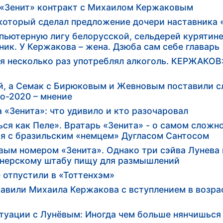
 «Зенит» контракт с Михаилом Кержаковым
который сделал предложение дочери наставника 
пьютерную лигу белорусской, сельдерей курятине
ник. У Кержакова – жена. Дзюба сам себе главарь
 несколько раз употреблял алкоголь. КЕРЖАКОВ:
ой, а Семак с Бирюковым и Жевновым поставили 
о-2020 – мнение
 «Зенита»: что удивило и кто разочаровал
ся как Пеле». Вратарь «Зенита» - о самом сложн
я с бразильским «немцем» Дугласом Сантосом
вым номером «Зенита». Однако три сэйва Лунева
енерскому штабу пищу для размышлений
е отпустили в «Тоттенхэм»
авили Михаила Кержакова с вступлением в возра
итуации с Лунёвым: Иногда чем больше нянчишься