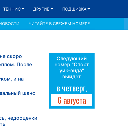
ТЕННИС
ДРУГИЕ
ПОДШИВКА
 НОВОСТИ
ЧИТАЙТЕ В СВЕЖЕМ НОМЕРЕ
 не скоро
Следующий
еплом. После
номер "Спорт
уик-энда"
выйдет
ком, и на
в четверг,
реальный шанс
6 августа
сь, недооценки
ть