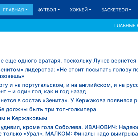
ГЛАВНАЯ
ФУТБОЛ
ХОККЕЙ
БАСКЕТБОЛ
ГЛАВНЫЕ
е еще одного вратаря, поскольку Лунев вернется
енитом» лидерства: «Не стоит посыпать голову п
назовешь»
 и на португальском, и на английском, и на русс
 – и один гол, как и год назад
рнется в состав «Зенита». У Кержакова появился 
бе должны быть три топ-голкипера
ым и Кержаковым
удивил, кроме гола Соболева. ИВАНОВИЧ: Надею
не только «Урал». МАЛКОМ: Финалы надо выигрыва