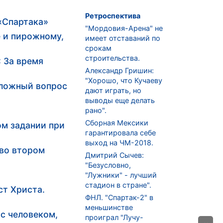
Ретроспектива
«Спартака»
"Мордовия-Арена" не
 и пирожному,
имеет отставаний по
срокам
строительства.
 За время
Александр Гришин:
"Хорошо, что Кучаеву
сложный вопрос
дают играть, но
выводы еще делать
рано".
Сборная Мексики
ом задании при
гарантировала себе
выход на ЧМ-2018.
 во втором
Дмитрий Сычев:
"Безусловно,
"Лужники" - лучший
стадион в стране".
ст Христа.
ФНЛ. "Спартак-2" в
меньшинстве
 с человеком,
проиграл "Лучу-