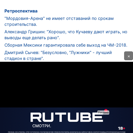
Ретроспектива
"Мордовия-Арена" не имеет отставаний по срокам
строительства.
Александр Гришин: "Хорошо, что Кучаеву дают играть, но
выводы еще делать рано".
Сборная Мексики гарантировала себе выход на ЧМ-2018.
Дмитрий Сычев: "Безусловно, "Лужники" - лучший
×
стадион в стране".
ФНЛ. "Спартак-2" в меньшинстве проиграл "Лучу-
Энергии".
ЦСКА одержал 250-ю "сухую" победу в чемпионатах
России.
КОНТАКТЫ