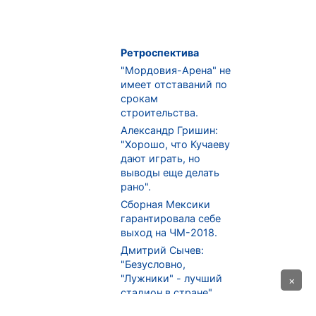
Ретроспектива
"Мордовия-Арена" не
имеет отставаний по
срокам
строительства.
Александр Гришин:
"Хорошо, что Кучаеву
дают играть, но
выводы еще делать
рано".
Сборная Мексики
гарантировала себе
выход на ЧМ-2018.
Дмитрий Сычев:
"Безусловно,
"Лужники" - лучший
×
стадион в стране".
ФНЛ. "Спартак-2" в