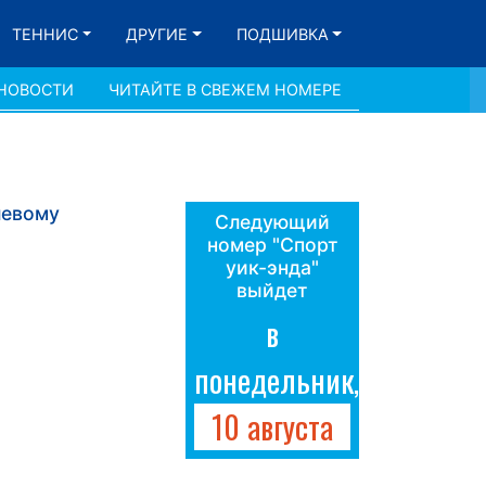
ТЕННИС
ДРУГИЕ
ПОДШИВКА
 НОВОСТИ
ЧИТАЙТЕ В СВЕЖЕМ НОМЕРЕ
левому
Следующий
номер "Спорт
уик-энда"
выйдет
в
понедельник,
10 августа