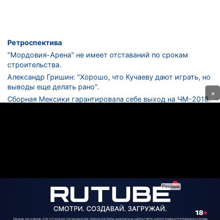
Ретроспектива
"Мордовия-Арена" не имеет отставаний по срокам
строительства.
Александр Гришин: "Хорошо, что Кучаеву дают играть, но
выводы еще делать рано".
×
Сборная Мексики гарантировала себе выход на ЧМ-2018.
Дмитрий Сычев: "Безусловно, "Лужники" - лучший
стадион в стране".
ФНЛ. "Спартак-2" в меньшинстве проиграл "Лучу-
Энергии".
ЦСКА одержал 250-ю "сухую" победу в чемпионатах
России.
КОНТАКТЫ