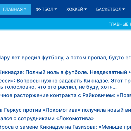
ГЛАВНАЯ
ФУТБОЛ
ХОККЕЙ
БАСКЕТБОЛ
ГЛАВНЫЕ
ару лет вредил футболу, а потом пропал, будто ег
Кикнадзе: Полный ноль в футболе. Неадекватный 
есси»: Вопросы нужно задавать Кикнадзе. Этот тр
 голословно, что это распил, не буду, хотя…
чное расторжение контракта с Райковичем: «Поз
ба Геркус против «Локомотива» получила новый в
ался с сотрудниками «Локомотива»
броса о замене Кикнадзе на Газизова: «Меньше п