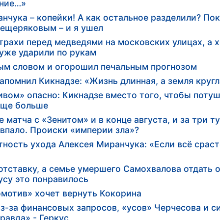
ание…»
нчука – копейки! А как остальное разделили? Пок
 Мещеряковым – и я ушел
трахи перед медведями на московских улицах, а х
 уже ударили по рукам
ым словом и огорошил печальным прогнозом
напомнил Кикнадзе: «Жизнь длинная, а земля круг
вом» опасно: Кикнадзе вместо того, чтобы потуш
еще больше
матча с «Зенитом» и в конце августа, и за три т
овпало. Происки «империи зла»?
ность ухода Алексея Миранчука: «Если всё сраст
 отставку, а семье умершего Самохвалова отдать
усу это понравилось
омотив» хочет вернуть Кокорина
з-за финансовых запросов, «усов» Черчесова и с
равда» - Геркус