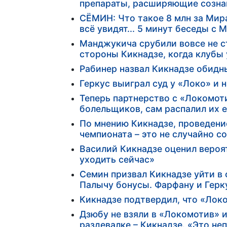
препараты, расширяющие созн
СЁМИН: Что такое 8 млн за Мира
всё увидят... 5 минут беседы с
Манджукича срубили вовсе не с
стороны Кикнадзе, когда клубы
Рабинер назвал Кикнадзе обидн
Геркус выиграл суд у «Локо» и 
Теперь партнерство с «Локомоти
болельщиков, сам распалил их 
По мнению Кикнадзе, проведение 
чемпионата – это не случайно с
Василий Кикнадзе оценил вероят
уходить сейчас»
Семин призвал Кикнадзе уйти в
Палычу бонусы. Фарфану и Герк
Кикнадзе подтвердил, что «Лок
Дзюбу не взяли в «Локомотив» и
раздевалке – Кикнадзе. «Это неп