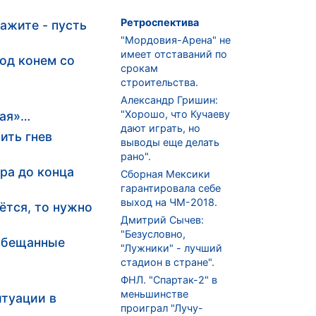
Ретроспектива
ажите - пусть
"Мордовия-Арена" не
имеет отставаний по
од конем со
срокам
строительства.
Александр Гришин:
"Хорошо, что Кучаеву
лая»…
дают играть, но
ить гнев
выводы еще делать
рано".
ура до конца
Сборная Мексики
гарантировала себе
выход на ЧМ-2018.
ётся, то нужно
Дмитрий Сычев:
"Безусловно,
 обещанные
"Лужники" - лучший
стадион в стране".
ФНЛ. "Спартак-2" в
меньшинстве
итуации в
проиграл "Лучу-