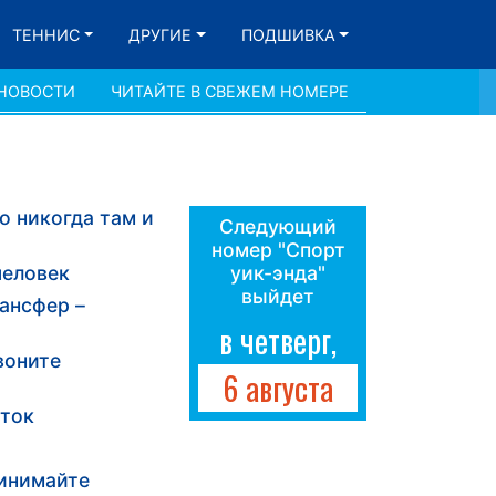
ТЕННИС
ДРУГИЕ
ПОДШИВКА
 НОВОСТИ
ЧИТАЙТЕ В СВЕЖЕМ НОМЕРЕ
о никогда там и
Следующий
номер "Спорт
человек
уик-энда"
выйдет
ансфер –
в четверг,
воните
6 августа
иток
ринимайте