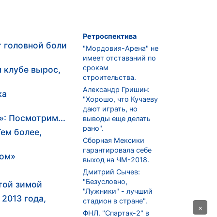
Ретроспектива
т головной боли
"Мордовия-Арена" не
имеет отставаний по
срокам
 клубе вырос,
строительства.
Александр Гришин:
ка
"Хорошо, что Кучаеву
дают играть, но
»: Посмотрим...
выводы еще делать
рано".
Тем более,
Сборная Мексики
гарантировала себе
ком»
выход на ЧМ-2018.
Дмитрий Сычев:
"Безусловно,
той зимой
"Лужники" - лучший
2013 года,
стадион в стране".
×
ФНЛ. "Спартак-2" в