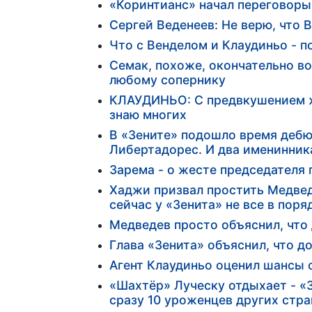
«Коринтианс» начал переговоры
Сергей Веденеев: Не верю, что
Что с Венделом и Клаудиньо - п
Семак, похоже, окончательно во
любому сопернику
КЛАУДИНЬО: С предвкушением жд
знаю многих
В «Зените» подошло время дебю
Либертадорес. И два именинника
Зарема - о жесте председателя 
Хаджи призвал простить Медведе
сейчас у «Зенита» не все в поря
Медведев просто объяснил, что
Глава «Зенита» объяснил, что д
Агент Клаудиньо оценил шансы 
«Шахтёр» Луческу отдыхает - «З
сразу 10 уроженцев других стран