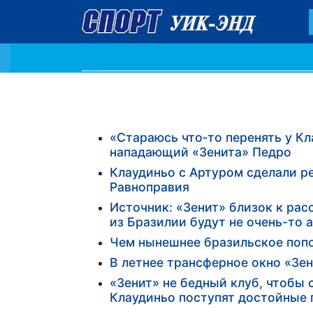
«Стараюсь что‑то перенять у К
нападающий «Зенита» Педро
Клаудиньо с Артуром сделали ре
Равноправия
Источник: «Зенит» близок к ра
из Бразилии будут не очень-то 
Чем нынешнее бразильское поп
В летнее трансферное окно «Зе
«Зенит» не бедный клуб, чтобы с
Клаудиньо поступят достойные п