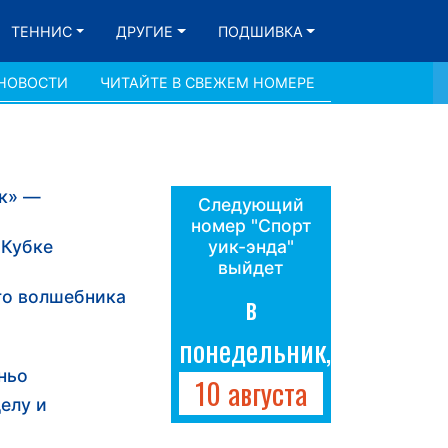
ТЕННИС
ДРУГИЕ
ПОДШИВКА
 НОВОСТИ
ЧИТАЙТЕ В СВЕЖЕМ НОМЕРЕ
ок» —
Следующий
номер "Спорт
 Кубке
уик-энда"
выйдет
го волшебника
в
понедельник,
ньо
10 августа
делу и