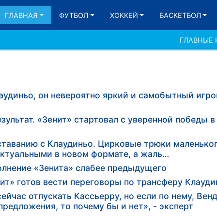
ГЛАВНАЯ
ФУТБОЛ
ХОККЕЙ
БАСКЕТБОЛ
ГЛАВНЫЕ
лаудиньо, он невероятно яркий и самобытный игр
зультат. «Зенит» стартовал с уверенной победы в
сставанию с Клаудиньо. Цирковые трюки маленько
актуальными в новом формате, а жаль…
олнение «Зенита» слабее предыдущего
нит» готов вести переговоры по трансферу Клауди
ейчас отпускать Кассьерру, но если по нему, Вен
редложения, то почему бы и нет», - эксперт