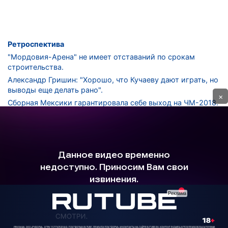
Ретроспектива
"Мордовия-Арена" не имеет отставаний по срокам
строительства.
Александр Гришин: "Хорошо, что Кучаеву дают играть, но
выводы еще делать рано".
×
Сборная Мексики гарантировала себе выход на ЧМ-2018.
Дмитрий Сычев: "Безусловно, "Лужники" - лучший
стадион в стране".
ФНЛ. "Спартак-2" в меньшинстве проиграл "Лучу-
Энергии".
ЦСКА одержал 250-ю "сухую" победу в чемпионатах
России.
КОНТАКТЫ