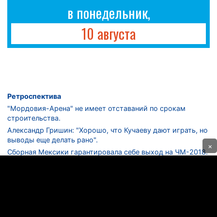
в понедельник,
10 августа
Ретроспектива
"Мордовия-Арена" не имеет отставаний по срокам
строительства.
Александр Гришин: "Хорошо, что Кучаеву дают играть, но
выводы еще делать рано".
×
Сборная Мексики гарантировала себе выход на ЧМ-2018.
Дмитрий Сычев: "Безусловно, "Лужники" - лучший
стадион в стране".
ФНЛ. "Спартак-2" в меньшинстве проиграл "Лучу-
Энергии".
ЦСКА одержал 250-ю "сухую" победу в чемпионатах