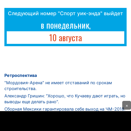
Следующий номер "Спорт уик-энда" выйдет
в понедельник,
10 августа
Ретроспектива
"Мордовия-Арена" не имеет отставаний по срокам
строительства.
Александр Гришин: "Хорошо, что Кучаеву дают играть, но
выводы еще делать рано".
×
Сборная Мексики гарантировала себе выход на ЧМ-2018.
Дмитрий Сычев: "Безусловно, "Лужники" - лучший
стадион в стране".
ФНЛ. "Спартак-2" в меньшинстве проиграл "Лучу-