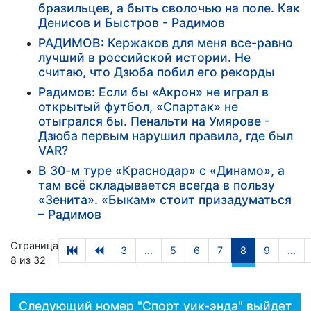
бразильцев, а быть сволочью на поле. Как
Денисов и Быстров - Радимов
РАДИМОВ: Кержаков для меня все-равно
лучший в российской истории. Не
считаю, что Дзюба побил его рекорды
Радимов: Если бы «Акрон» не играл в
открытый футбол, «Спартак» не
отыгрался бы. Пенальти на Умярове -
Дзюба первым нарушил правила, где был
VAR?
В 30-м туре «Краснодар» с «Динамо», а
там всё складывается всегда в пользу
«Зенита». «Быкам» стоит призадуматься
– Радимов
Страница
3
...
5
6
7
8
9
...
8 из 32
Следующий номер "Спорт уик-энда" выйдет