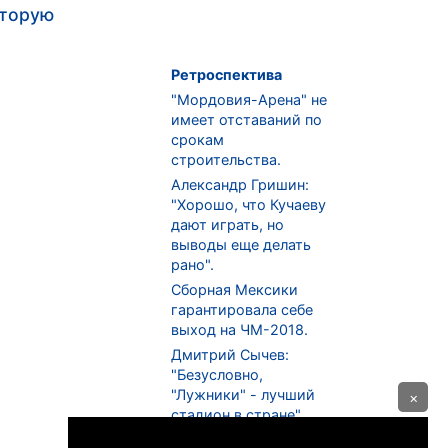
оторую
Ретроспектива
"Мордовия-Арена" не
имеет отставаний по
срокам
строительства.
Александр Гришин:
"Хорошо, что Кучаеву
дают играть, но
выводы еще делать
рано".
Сборная Мексики
гарантировала себе
выход на ЧМ-2018.
Дмитрий Сычев:
"Безусловно,
"Лужники" - лучший
×
стадион в стране".
ФНЛ. "Спартак-2" в