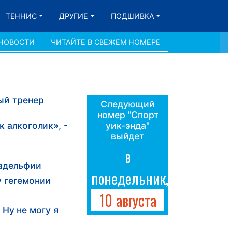
ТЕННИС
ДРУГИЕ
ПОДШИВКА
 НОВОСТИ
ЧИТАЙТЕ В СВЕЖЕМ НОМЕРЕ
ный тренер
Следующий
номер "Спорт
к алкоголик», -
уик-энда"
выйдет
в
ладельфии
понедельник,
у гегемонии
10 августа
Ну не могу я