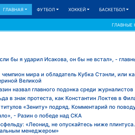
ГЛАВНАЯ
ФУТБОЛ
ХОККЕЙ
БАСКЕТБОЛ
ГЛАВНЫЕ
ли бы я ударил Исакова, он бы не встал», - глав
 чемпион мира и обладатель Кубка Стэнли, или ка
териной Великой
азин назвал главного подонка среди журналистов
ьда в знак протеста, как Константин Локтев в Фи
 титулов «Зениту» подряд. Комментарий по повод
ло», - Разин о победе над СКА
фельду: «Леонид, не опускайтесь ниже плинтуса. 
неральным менеджером»