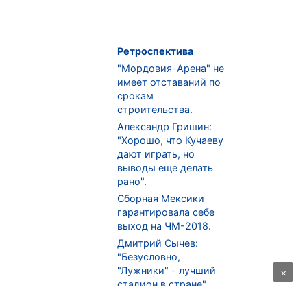
Ретроспектива
"Мордовия-Арена" не
имеет отставаний по
срокам
строительства.
Александр Гришин:
"Хорошо, что Кучаеву
дают играть, но
выводы еще делать
рано".
Сборная Мексики
гарантировала себе
выход на ЧМ-2018.
Дмитрий Сычев:
"Безусловно,
"Лужники" - лучший
×
стадион в стране".
ФНЛ. "Спартак-2" в