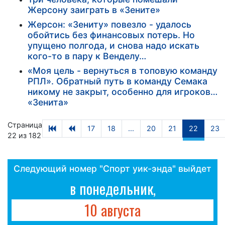
Жерсону заиграть в «Зените»
Жерсон: «Зениту» повезло - удалось
обойтись без финансовых потерь. Но
упущено полгода, и снова надо искать
кого-то в пару к Венделу…
«Моя цель - вернуться в топовую команду
РПЛ». Обратный путь в команду Семака
никому не закрыт, особенно для игроков…
«Зенита»
Страница
17
18
...
20
21
22
23
22 из 182
Следующий номер "Спорт уик-энда" выйдет
в понедельник,
10 августа