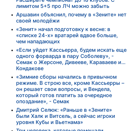
лимитом 5+5 про ЛЧ можно забыть
Аршавин объяснил, почему в «Зените» нет
своей молодёжи
«Зенит» начал подготовку к весне: в
«списке 24-х» вратарей вдвое больше,
чем нападающих
«Если уйдет Кассьерра, будем искать еще
одного форварда в пару Соболеву», -
Семак о Жерсоне, Дивееве, Караваеве и…
Кондакове
«Зимние сборы начались в привычном
режиме. В строю все, кроме Кассьерры –
он решает свои вопросы, и Вендела,
который готов платить за очередное
опоздание», - Семак
Дмитрий Селюк: «Раньше в «Зените»
были Халк и Витсель, а сейчас игроки
уровня Кубы и Вьетнама»
Три человека, которые помешали