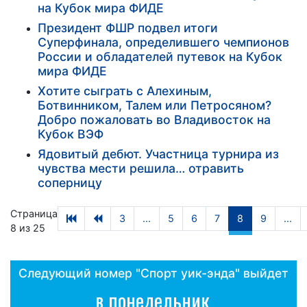
на Кубок мира ФИДЕ
Президент ФШР подвел итоги
Суперфинала, определившего чемпионов
России и обладателей путевок на Кубок
мира ФИДЕ
Хотите сыграть с Алехиным,
Ботвинником, Талем или Петросяном?
Добро пожаловать во Владивосток на
Кубок ВЭФ
Ядовитый дебют. Участница турнира из
чувства мести решила… отравить
соперницу
Страница
3
...
5
6
7
8
9
...
8 из 25
Следующий номер "Спорт уик-энда" выйдет
в понедельник,