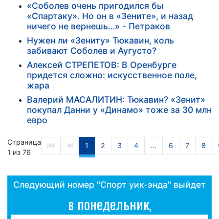
«Соболев очень пригодился бы
«Спартаку». Но он в «Зените», и назад
ничего не вернешь…» - Петраков
Нужен ли «Зениту» Тюкавин, коль
забивают Соболев и Аугусто?
Алексей СТРЕПЕТОВ: В Оренбурге
придется сложно: искусственное поле,
жара
Валерий МАСАЛИТИН: Тюкавин? «Зенит»
покупал Данни у «Динамо» тоже за 30 млн
евро
Страница
1
2
3
4
...
6
7
8
1 из 76
Следующий номер "Спорт уик-энда" выйдет
в понедельник,