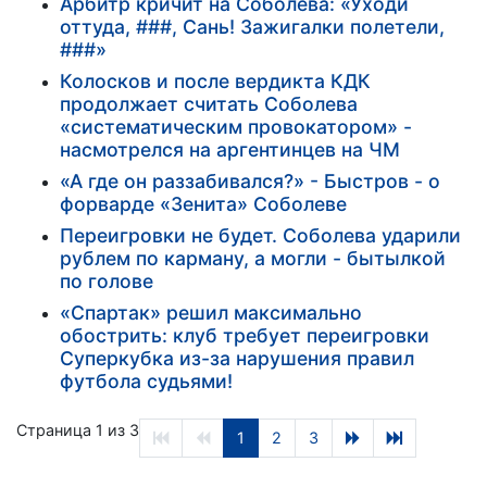
Арбитр кричит на Соболева: «Уходи
оттуда, ###, Сань! Зажигалки полетели,
###»
Колосков и после вердикта КДК
продолжает считать Соболева
«систематическим провокатором» -
насмотрелся на аргентинцев на ЧМ
«А где он раззабивался?» - Быстров - о
форварде «Зенита» Соболеве
Переигровки не будет. Соболева ударили
рублем по карману, а могли - бытылкой
по голове
«Спартак» решил максимально
обострить: клуб требует переигровки
Суперкубка из-за нарушения правил
футбола судьями!
Страница 1 из 3
1
2
3