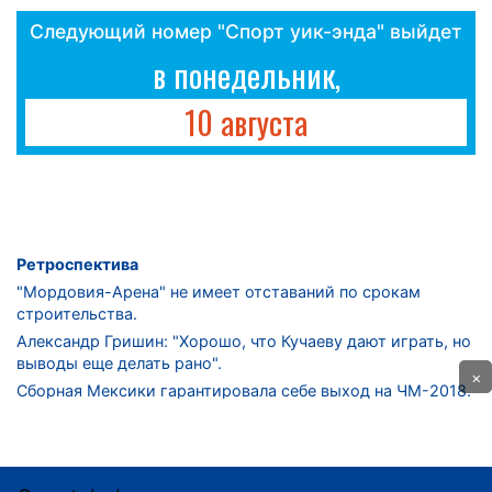
Следующий номер "Спорт уик-энда" выйдет
в понедельник,
10 августа
Ретроспектива
"Мордовия-Арена" не имеет отставаний по срокам
строительства.
Александр Гришин: "Хорошо, что Кучаеву дают играть, но
выводы еще делать рано".
×
Сборная Мексики гарантировала себе выход на ЧМ-2018.
Дмитрий Сычев: "Безусловно, "Лужники" - лучший
стадион в стране".
ФНЛ. "Спартак-2" в меньшинстве проиграл "Лучу-
Энергии".