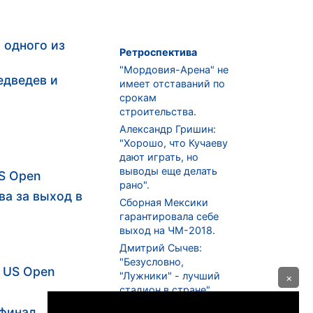
 одного из
Ретроспектива
"Мордовия-Арена" не
едведев и
имеет отставаний по
срокам
строительства.
Александр Гришин:
"Хорошо, что Кучаеву
дают играть, но
выводы еще делать
US Open
рано".
ва за выход в
Сборная Мексики
гарантировала себе
выход на ЧМ-2018.
Дмитрий Сычев:
"Безусловно,
: US Open
"Лужники" - лучший
×
стадион в стране".
ФНЛ. "Спартак-2" в
 финал