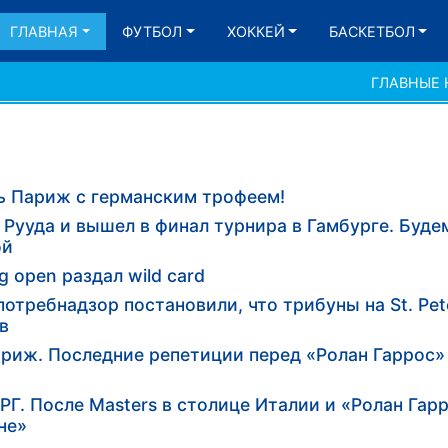
ГЛАВНАЯ
ФУТБОЛ
ХОККЕЙ
БАСКЕТБОЛ
ГЛАВНЫЕ
ь Париж с германским трофеем!
Рууда и вышел в финал турнира в Гамбурге. Будем
ой
g open раздал wild card
отребнадзор постановили, что трибуны на St. Pet
в
ариж. Последние репетиции перед «Ролан Гаррос»
. После Masters в столице Италии и «Ролан Гар
не»