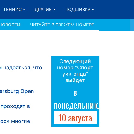
ТЕННИС
ДРУГИЕ
ПОДШИВКА
 НОВОСТИ
ЧИТАЙТЕ В СВЕЖЕМ НОМЕРЕ
Следующий
 надеяться, что
номер "Спорт
уик-энда"
выйдет
в
ersburg Open
понедельник,
 проходят в
10 августа
рос» многие