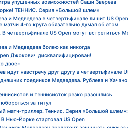
 игра упущенных возможностей Саши Зверева
Йорке! ТЕННИС. Серия «Большой шлем»
ева и Медведева в четвертьфинале лишит US Open
е матчи 4-го круга обязательно думал об этом
. В четвертьфинале US Open могут встретиться М
ва и Медведева болею как никогда
pen Джокович дисквалифицирован!
ко двое»
ев идут навстречу друг другу в четвертьфинале 
одняшних поединков Медведева. Рублева и Хачано
еннисистов и теннисисток резко разошлись
побороться за титул
ый матч-триллер. Теннис. Серия «Большой шлем»
 В Нью-Йорке стартовал US Open
Даниилу Медведеву предстоит защищать очки за