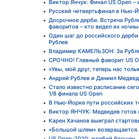
Виктор Янчук: Финал US Open –
Русский четвертьфинал в Нью-
Досрочное дерби. Встреча Рубл
фаворитов – кто видел их ночны
Один шаг до российского дерби
Рублев
Владимир КАМЕЛЬЗОН: За Рубле
СРОЧНО! Главный фаворит US O
«Увы, мой друг, теперь нас толь
Андрей Рублев и Даниил Медвед
Стало известно расписание сег
1/8 финала US Open
В Нью-Йорке пути российских т
Виктор ЯНЧУК: Медведев готов 
Карен Хачанов выиграл стартов
«Большой шлем» возвращается.
US Open-2020: жребий брошен. 